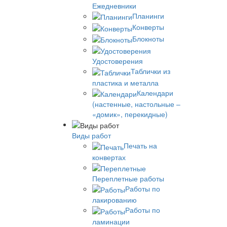
Ежедневники
Планинги
Конверты
Блокноты
Удостоверения
Таблички из
пластика и металла
Календари
(настенные, настольные –
«домик», перекидные)
Виды работ
Печать на
конвертах
Переплетные работы
Работы по
лакированию
Работы по
ламинации