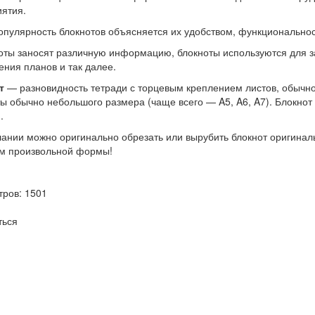
ятия.
опулярность блокнотов объясняется их удобством, функционально
оты заносят различную информацию, блокноты используются для за
ения планов и так далее.
т
— разновидность тетради с торцевым креплением листов, обычно
ы обычно небольшого размера (чаще всего — A5, A6, A7). Блокнот 
.
ании можно оригинально обрезать или вырубить блокнот оригиналь
м произвольной формы!
ров: 1501
ться