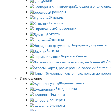
Книги
Словари и энциклопе
Брошюры
Журналы
Каталоги
Справочники
Буклеты
Открытки
Наградные документы
Визитки
Формы и бланки
Лис
Атласы, 
Изготовление
Журналы учета
Ежедневники
Планинги
Конверты
Блокноты
Удостоверения