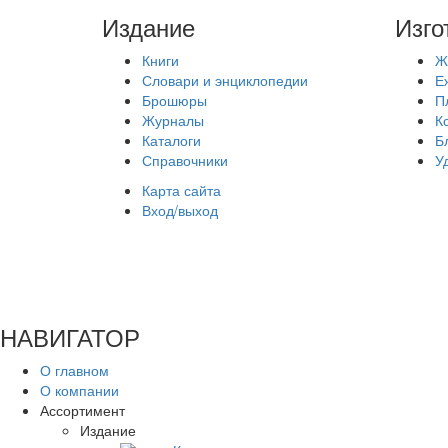
Издание
Изго
Книги
Ж
Словари и энциклопедии
Е
Брошюры
П
Журналы
К
Каталоги
Б
Справочники
У
Карта сайта
Вход/выход
НАВИГАТОР
О главном
О компании
Ассортимент
Издание