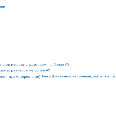
дии
товки и плакаты размером, не более А3
карты, размером не более А3
Папки (бумажные, картонные, покрытые п