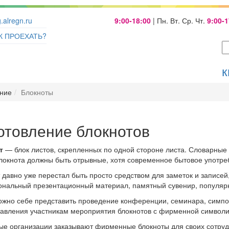
.alregn.ru
9:00-18:00
| Пн. Вт. Ср. Чт.
9:00-
К ПРОЕХАТЬ?
к
ение
Блокноты
отовление блокнотов
т
— блок листов, скрепленных по одной стороне листа. Словарные
локнота должны быть отрывные, хотя современное бытовое употреб
 давно уже перестал быть просто средством для заметок и записей
нальный презентационный материал, памятный сувенир, популяр
жно себе представить проведение конференции, семинара, симпо
авления участникам мероприятия блокнотов с фирменной символи
е организации заказывают фирменные блокноты для своих сотрудни