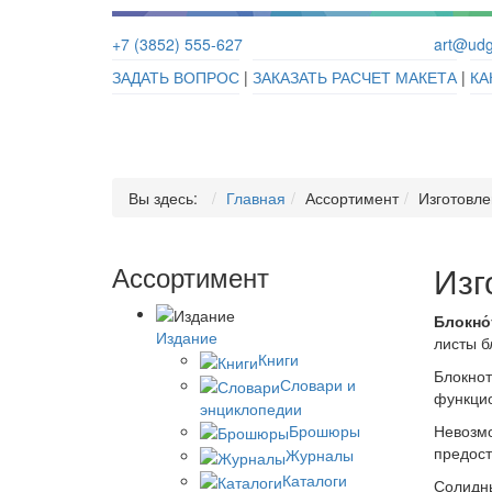
+7 (3852) 555-627
art@udg
ЗАДАТЬ ВОПРОС
|
ЗАКАЗАТЬ РАСЧЕТ МАКЕТА
|
КА
Вы здесь:
Главная
Ассортимент
Изготовл
Ассортимент
Изг
Блокно́
Издание
листы б
Книги
Блокнот
Словари и
функцио
энциклопедии
Брошюры
Невозмо
предост
Журналы
Каталоги
Солидны