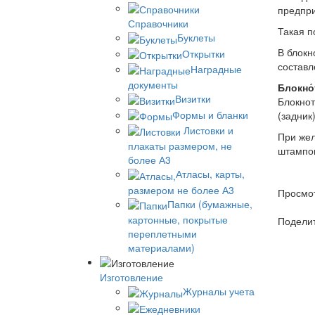
предпри
Справочники
Такая п
Буклеты
В блокн
Открытки
составл
Наградные
документы
Блокно́
Визитки
Блокнот
Формы и бланки
(задник)
Листовки и
При жел
плакаты размером, не
штампо
более А3
Атласы, карты,
размером не более А3
Просмот
Папки (бумажные,
картонные, покрытые
Подели
переплетными
материалами)
Изготовление
Журналы учета