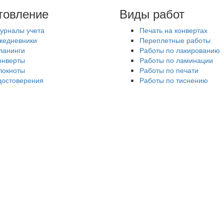
товление
Виды работ
урналы учета
Печать на конвертах
жедневники
Переплетные работы
ланинги
Работы по лакированию
онверты
Работы по ламинации
локноты
Работы по печати
достоверения
Работы по тиснению