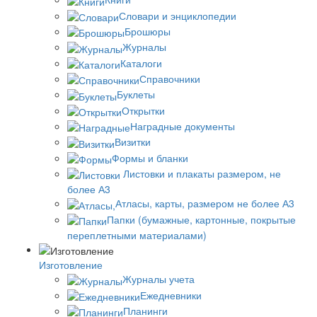
Словари и энциклопедии
Брошюры
Журналы
Каталоги
Справочники
Буклеты
Открытки
Наградные документы
Визитки
Формы и бланки
Листовки и плакаты размером, не
более А3
Атласы, карты, размером не более А3
Папки (бумажные, картонные, покрытые
переплетными материалами)
Изготовление
Журналы учета
Ежедневники
Планинги